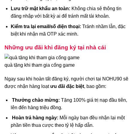
Lưu trữ mật khẩu an toàn:
Không chia sẻ thông tin
đăng nhập với bất kỳ ai để tránh mất tài khoản.
Kiểm tra lại email/số điện thoại:
Tránh nhầm lẫn, đặc
biệt khi nhận mã OTP xác minh.
Những ưu đãi khi đăng ký tại nhà cái
quà tặng khi tham gia cổng game
Ngay sau khi hoàn tất đăng ký, người chơi tại NOHU90 sẽ
được nhận hàng loạt
ưu đãi đặc biệt
, bao gồm:
Thưởng chào mừng:
Tặng 100% giá trị nạp đầu tiên,
lên đến hàng triệu đồng.
Hoàn trả hàng ngày:
Mỗi ngày bạn đều nhận lại một
phần tiền thua cược theo tỷ lệ hấp dẫn.