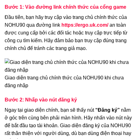
Bước 1: Vào đường link chính thức của cổng game
Đầu tiên, bạn hãy truy cập vào trang chủ chính thức của
NOHU90 qua đường link
https://ergo.uk.com/
an toàn
được cung cấp bởi các đối tác hoặc truy cập trực tiếp từ
công cụ tìm kiếm. Hãy đảm bảo bạn truy cập đúng trang
chính chủ để tránh các trang giả mạo.
Giao diện trang chủ chính thức của NOHU90 khi chưa
đăng nhập
Bước 2: Nhấp vào nút đăng ký
Ngay tại giao diện chính, bạn sẽ thấy nút
“Đăng ký”
nằm
ở góc trên cùng bên phải màn hình. Hãy nhấn vào nút này
để bắt đầu tạo tài khoản. Giao diện đăng ký của NOHU90
rất thân thiện với người dùng, dù bạn dùng điện thoại hay