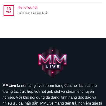
Hé
Game
Hấp
lộ
Online
Hello world!
Dẫn
13
36
Đổi
1
Th8
ở
Chức năng bình luận bị tắt
cách
Tiền
Hello
tính
Siêu
world!
lô
Hấp
đề
Dẫn
được
áp
dụng
nhiều
nhất
hiện
nay
MMLive
là nền tảng livestream hàng đầu, nơi bạn có thể
tương tác trực tiếp với hot girl, idol và streamer chuyên
nghiệp. Với kho nội dung đa dạng, tính năng độc đáo và
nhiều ưu đãi hấp dẫn, MMLive mang đến trải nghiệm giải trí