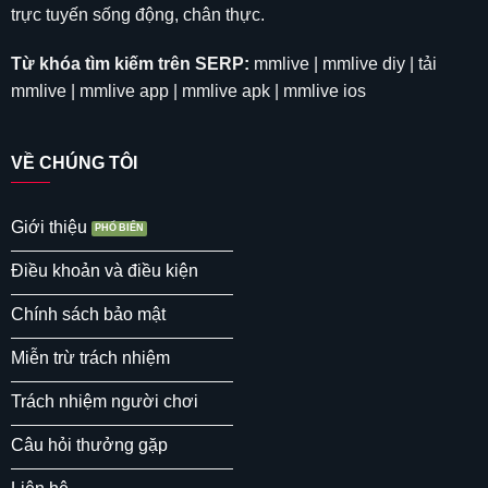
trực tuyến sống động, chân thực.
Từ khóa tìm kiếm trên SERP:
mmlive | mmlive diy | tải
mmlive | mmlive app | mmlive apk | mmlive ios
VỀ CHÚNG TÔI
Giới thiệu
Điều khoản và điều kiện
Chính sách bảo mật
Miễn trừ trách nhiệm
Trách nhiệm người chơi
Câu hỏi thưởng gặp