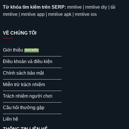
Từ khóa tìm kiếm trên SERP:
mmlive | mmlive diy | tải
mmlive | mmlive app | mmlive apk | mmlive ios
VỀ CHÚNG TÔI
Giới thiệu
Điều khoản và điều kiện
Chính sách bảo mật
Miễn trừ trách nhiệm
Trách nhiệm người chơi
Câu hỏi thưởng gặp
Liên hệ