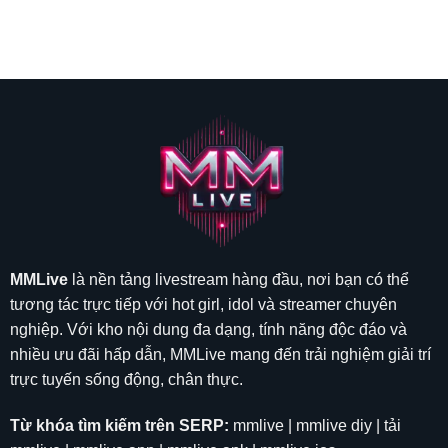
world!
lô
Hấp
đề
Dẫn
được
áp
dụng
nhiều
nhất
hiện
nay
MMLive
là nền tảng livestream hàng đầu, nơi bạn có thể
tương tác trực tiếp với hot girl, idol và streamer chuyên
nghiệp. Với kho nội dung đa dạng, tính năng độc đáo và
nhiều ưu đãi hấp dẫn, MMLive mang đến trải nghiệm giải trí
trực tuyến sống động, chân thực.
Từ khóa tìm kiếm trên SERP:
mmlive | mmlive diy | tải