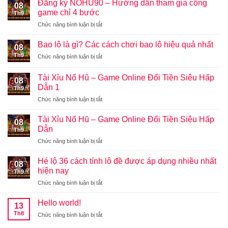
Đăng ký NOHU90 – Hướng dẫn tham gia cổng
08
game chỉ 4 bước
Th9
ở
Chức năng bình luận bị tắt
Đăng
ký
Bao lô là gì? Các cách chơi bao lô hiệu quả nhất
08
NOHU90
Th9
ở
Chức năng bình luận bị tắt
–
Bao
Hướng
lô
dẫn
Tài Xỉu Nổ Hũ – Game Online Đổi Tiền Siêu Hấp
08
là
tham
Dẫn 1
Th9
gì?
gia
ở
Chức năng bình luận bị tắt
Các
cổng
Tài
cách
game
Xỉu
chơi
Tài Xỉu Nổ Hũ – Game Online Đổi Tiền Siêu Hấp
chỉ
08
Nổ
bao
Dẫn
4
Th9
Hũ
lô
bước
ở
Chức năng bình luận bị tắt
–
hiệu
Tài
Game
quả
Xỉu
Online
Hé lộ 36 cách tính lô đề được áp dụng nhiều nhất
nhất
08
Nổ
Đổi
hiện nay
Th9
Hũ
Tiền
ở
Chức năng bình luận bị tắt
–
Siêu
Hé
Game
Hấp
lộ
Online
Hello world!
Dẫn
13
36
Đổi
1
Th8
ở
Chức năng bình luận bị tắt
cách
Tiền
Hello
tính
Siêu