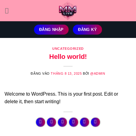
Bỏ
qua
nội
dung
ĐĂNG NHẬP
ĐĂNG KÝ
UNCATEGORIZED
Hello world!
ĐĂNG VÀO
THÁNG 8 13, 2025
BỞI
@ADMIN
Welcome to WordPress. This is your first post. Edit or
delete it, then start writing!